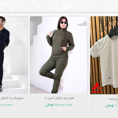
سوییشرت شلوار د
هودی و شلوار اسپرت
 پنبه
7,000,000 ت
7,000,000 تومان
ان