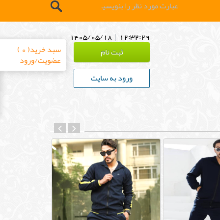
1405/05/18
|
12:32:30
سبد خرید( 0 )
ثبت نام
عضویت/ورود
ورود به سایت