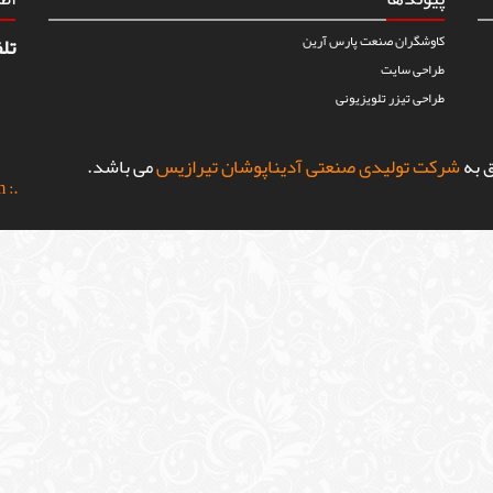
کاوشگران صنعت پارس آرین
تل
طراحی سایت
طراحی تیزر تلویزیونی
شرکت تولیدی صنعتی آدیناپوشان تیرازیس
می باشد.
m
.: Power By shiraz-site.ir :.