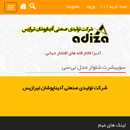
سبد خرید ( 0 )
/
ورود
/
عضویت
Toggle
gation
.:
آدیزا فاتح قله های افتخار جهانی
:.
سوییشرت شلوار مدل تی سی
شرکت تولیدی صنعتی آدیناپوشان تیرازیس
لینک های مهم