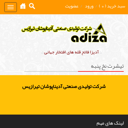
سبد خرید ( 0 )
/
ورود
/
عضویت
Toggle
gation
.:
آدیزا فاتح قله های افتخار جهانی
:.
تیشرت نخ پنبه
شرکت تولیدی صنعتی آدیناپوشان تیرازیس
لینک های مهم