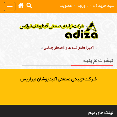
سبد خرید ( 0 )
/
ورود
/
عضویت
Toggle
gation
.:
آدیزا فاتح قله های افتخار جهانی
:.
تیشرت نخ پنبه
شرکت تولیدی صنعتی آدیناپوشان تیرازیس
لینک های مهم