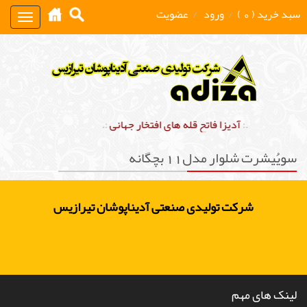
سبد خرید ( 0 )
/
ورود
/
عضویت
Toggle
gation
.:
آدیزا فاتح قله های افتخار جهانی
:.
سویُیشرت شلوار مدل11 بچگانه
شرکت تولیدی صنعتی آدیناپوشان تیرازیس
لینک های مهم