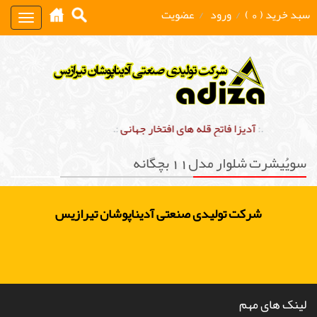
سبد خرید ( 0 )
/
ورود
/
عضویت
Toggle
gation
.:
آدیزا فاتح قله های افتخار جهانی
:.
سویُیشرت شلوار مدل11 بچگانه
شرکت تولیدی صنعتی آدیناپوشان تیرازیس
لینک های مهم