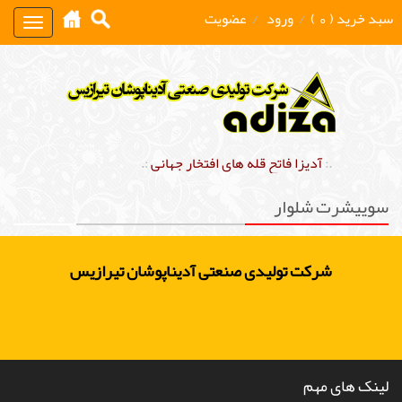
سبد خرید ( 0 )
/
ورود
/
عضویت
Toggle
gation
.:
آدیزا فاتح قله های افتخار جهانی
:.
سوییشرت شلوار
شرکت تولیدی صنعتی آدیناپوشان تیرازیس
لینک های مهم