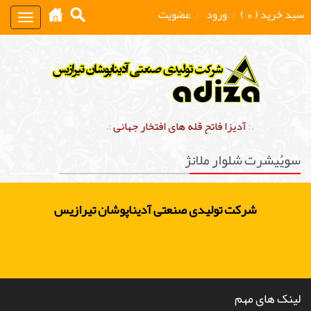
سبد خرید ( 0 )
/
ورود
/
عضویت
Toggle
gation
.:
آدیزا فاتح قله های افتخار جهانی
:.
سویُیشرت شلوار ملانژ
شرکت تولیدی صنعتی آدیناپوشان تیرازیس
لینک های مهم