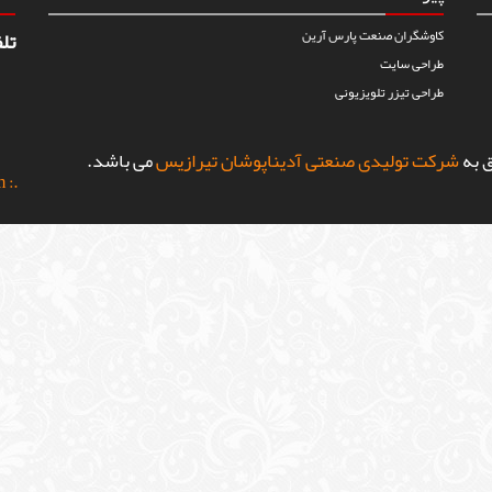
کاوشگران صنعت پارس آرین
تل
طراحی سایت
طراحی تیزر تلویزیونی
شرکت تولیدی صنعتی آدیناپوشان تیرازیس
می باشد.
m
.: Power By shiraz-site.ir :.