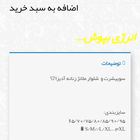
اضافه به سبد خرید
انرژی بپوش...
توضیحات
سوییشرت و شلوار ملانژ زنانه آدیزا👕
سایزبندی:
65/70/75/80/85/90/95
S/M//L/XL…3XL🔋