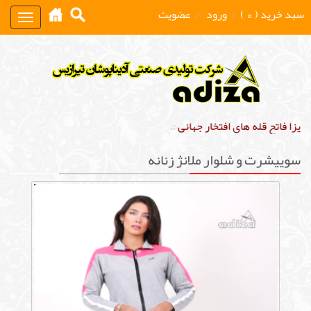
سبد خرید ( 0 )
/
ورود
/
عضویت
Toggle
gation
زا فاتح قله های افتخار جهانی
:.
سوییشرت و شلوار ملانژ زنانه