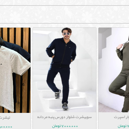
سوییشرت شلوار دورس پنبه مردانه
ار اسپرت
تیشرت 
7,000,000 تومان
ن
1,500,000 ت