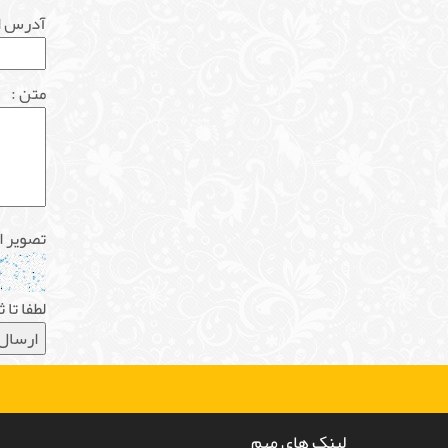
آدرس ا
متن :
تصویر ا
لطفا تا
لینک های مهم